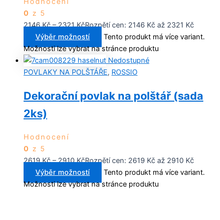
Hodnocení
0
z 5
2146
Kč
–
2321
Kč
Rozpětí cen: 2146 Kč až 2321 Kč
Výběr možností
Tento produkt má více variant.
Možnosti lze vybrat na stránce produktu
Nedostupné
POVLAKY NA POLŠTÁŘE
,
ROSSIO
Dekorační povlak na polštář (sada
2ks)
Hodnocení
0
z 5
2619
Kč
–
2910
Kč
Rozpětí cen: 2619 Kč až 2910 Kč
Výběr možností
Tento produkt má více variant.
Možnosti lze vybrat na stránce produktu