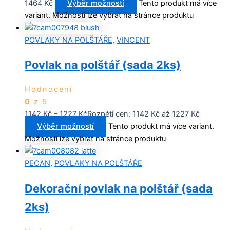
1464
Kč
Výběr možností
Tento produkt má více
variant. Možnosti lze vybrat na stránce produktu
POVLAKY NA POLŠTÁŘE
,
VINCENT
Povlak na polštář (sada 2ks)
Hodnocení
0
z 5
1142
Kč
–
1227
Kč
Rozpětí cen: 1142 Kč až 1227 Kč
Výběr možností
Tento produkt má více variant.
Možnosti lze vybrat na stránce produktu
PECAN
,
POVLAKY NA POLŠTÁŘE
Dekorační povlak na polštář (sada
2ks)