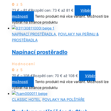
0
z 5
73
€
–
81
€
Rozpětí cen: 73 € až 81 €
Výběr
možností
Tento produkt má více variant. Možnosti lze
vybrat na stránce produktu
NAPÍNACÍ PROSTĚRADLA
,
POVLAKY NA PEŘINU &
PROSTĚRADLA
Napínací prostěradlo
Hodnocení
0
z 5
70
€
–
108
€
Rozpětí cen: 70 € až 108 €
Výběr
možností
Tento produkt má více variant. Možnosti lze
vybrat na stránce produktu
CLASSIC HOTEL
,
POVLAKY NA POLŠTÁŘE