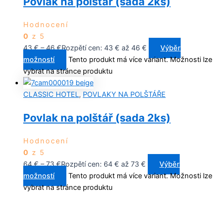
Povlak na polštář (sada 2ks)
Hodnocení
0
z 5
43
€
–
46
€
Rozpětí cen: 43 € až 46 €
Výběr
možností
Tento produkt má více variant. Možnosti lze
vybrat na stránce produktu
CLASSIC HOTEL
,
POVLAKY NA POLŠTÁŘE
Povlak na polštář (sada 2ks)
Hodnocení
0
z 5
64
€
–
73
€
Rozpětí cen: 64 € až 73 €
Výběr
možností
Tento produkt má více variant. Možnosti lze
vybrat na stránce produktu