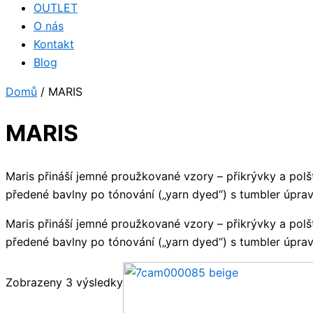
OUTLET
O nás
Kontakt
Blog
Domů
/ MARIS
MARIS
Maris přináší jemné proužkované vzory – přikrývky a polšt
předené bavlny po tónování („yarn dyed“) s tumbler úprav
Maris přináší jemné proužkované vzory – přikrývky a polšt
předené bavlny po tónování („yarn dyed“) s tumbler úprav
Seřazeno
Zobrazeny 3 výsledky
podle