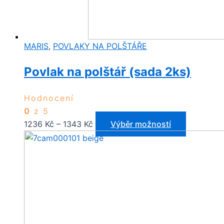
MARIS
,
POVLAKY NA POLŠTÁŘE
Povlak na polštář (sada 2ks)
Hodnocení
0
z 5
Rozpětí
Tento
1236
Kč
–
1343
Kč
Výběr možností
cen:
produkt
1236 Kč
má
až
více
1343 Kč
variant.
Možnosti
lze
vybrat