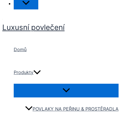
Přepínač
menu
Přeskočit
na
Luxusní povlečení
obsah
Domů
Produkty
Přepínač
menu
POVLAKY NA PEŘINU & PROSTĚRADLA