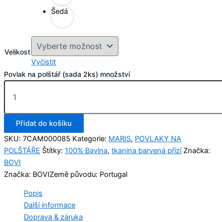
Šedá
Velikost
Vyčistit
Povlak na polštář (sada 2ks) množství
Přidat do košíku
SKU:
7CAM000085
Kategorie:
MARIS
,
POVLAKY NA
POLŠTÁŘE
Štítky:
100% Bavlna
,
tkanina barvená přízí
Značka:
BOVI
Značka: BOVI
Země původu: Portugal
Popis
Další informace
Doprava & záruka