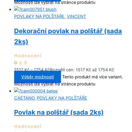
Možnosti lze vybrat na stránce produktu
POVLAKY NA POLŠTÁŘE
,
VINCENT
Dekorační povlak na polštář (sada
2ks)
Hodnocení
0
z 5
1517
Kč
–
1754
Kč
Rozpětí cen: 1517 Kč až 1754 Kč
Výběr možností
Tento produkt má více variant.
Možnosti lze vybrat na stránce produktu
CAETANO
,
POVLAKY NA POLŠTÁŘE
Povlak na polštář (sada 2ks)
Hodnocení