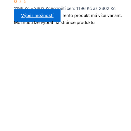
0
z 5
1196
Kč
–
2602
Kč
Rozpětí cen: 1196 Kč až 2602 Kč
Výběr možností
Tento produkt má více variant.
Možnosti lze vybrat na stránce produktu