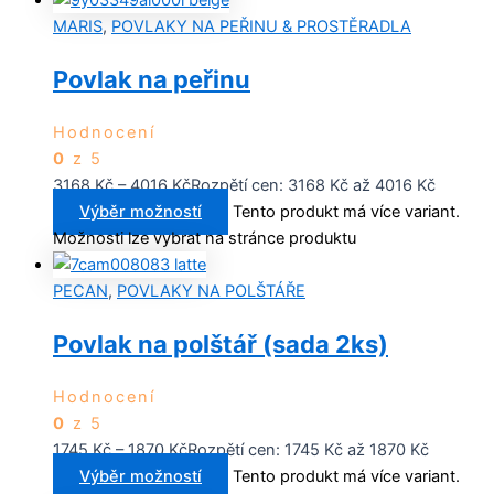
MARIS
,
POVLAKY NA PEŘINU & PROSTĚRADLA
Povlak na peřinu
Hodnocení
0
z 5
3168
Kč
–
4016
Kč
Rozpětí cen: 3168 Kč až 4016 Kč
Výběr možností
Tento produkt má více variant.
Možnosti lze vybrat na stránce produktu
PECAN
,
POVLAKY NA POLŠTÁŘE
Povlak na polštář (sada 2ks)
Hodnocení
0
z 5
1745
Kč
–
1870
Kč
Rozpětí cen: 1745 Kč až 1870 Kč
Výběr možností
Tento produkt má více variant.